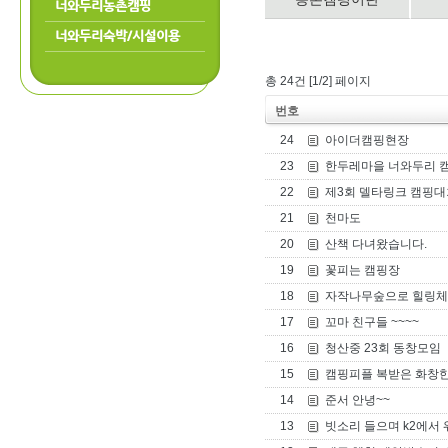
너와두리농촌캠핑
너와두리숙박/시설이용
총 24건 [1/2] 페이지
번호
24
아이더캠핑현장
23
한두레마을 너와두리 
22
제3회 델타링크 캠핑대
21
천마도
20
산책 다녀왔습니다.
19
꽃피는 캠핑장
18
자작나무숲으로 힐링체
17
꼬마 친구들 ~~~~
16
청산중 23회 동창모임
15
캠핑피플 복받은 화창한
14
준서 안녕~~
13
빗소리 들으며 k2에서