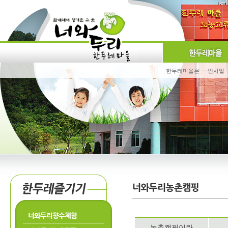
한두레마을은
인사말
너와두리향수체험
농촌캠핑이란