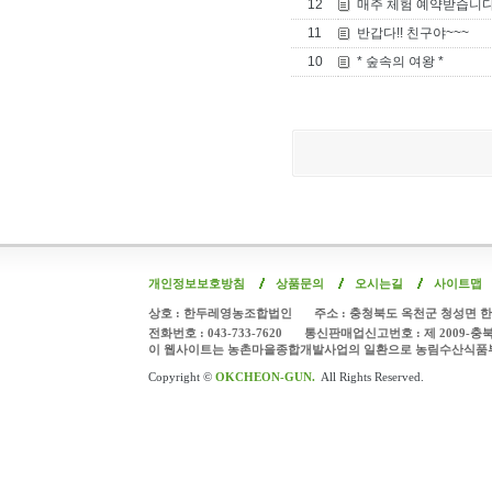
12
매주 체험 예약받습니다
11
반갑다!! 친구야~~~
10
* 숲속의 여왕 *
개인정보보호방침
상품문의
오시는길
사이트맵
상호 : 한두레영농조합법인
주소 : 충청북도 옥천군 청성면 한
전화번호 : 043-733-7620
통신판매업신고번호 : 제 2009-충
이 웹사이트는 농촌마을종합개발사업의 일환으로 농림수산식품
Copyright ©
OKCHEON-GUN.
All Rights Reserved.