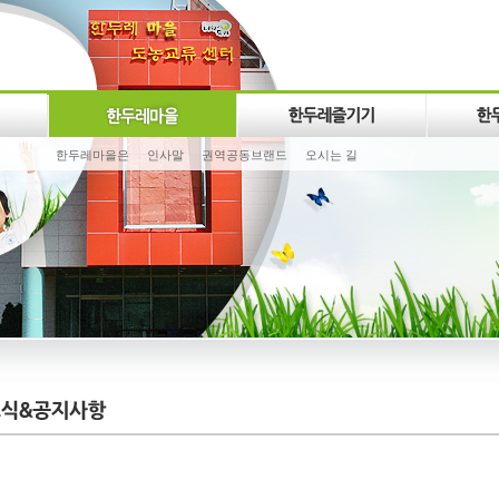
한두레마을은
인사말
권역공동브랜드
오시는 길