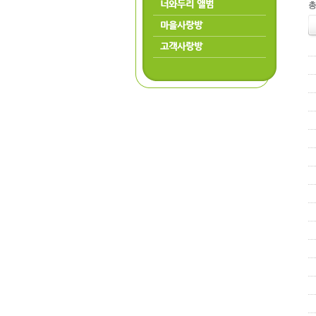
너와두리 앨범
총
마을사랑방
고객사랑방