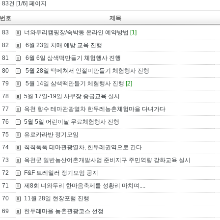
 83건 [1/6] 페이지
번호
제목
83
너와두리캠핑장/숙박동 온라인 예약방법
[1]
82
6월 23일 치매 예방 교육 진행
81
6월 6일 삼색떡만들기 체험행사 진행
80
5월 28일 떡메쳐서 인절미만들기 체험행사 진행
79
5월 14일 삼색떡만들기 체험행사 진행
[2]
78
5월 17일-19일 사무장 중급교육 실시
77
옥천 향수 테마관광열차 한두레농촌체험마을 다녀가다
76
5월 5일 어린이날 무료체험행사 진행
75
유로카라반 정기모임
74
칙칙폭폭 테마관광열차, 한두레권역으로 간다
73
옥천군 일반농산어촌개발사업 준비지구 주민역량 강화교육 실시
72
F&F 트레일러 정기모임 공지
71
제8회 너와두리 한마음축제를 성황리 마치며....
70
11월 28일 현장포럼 진행
69
한두레마을 농촌관광코스 선정