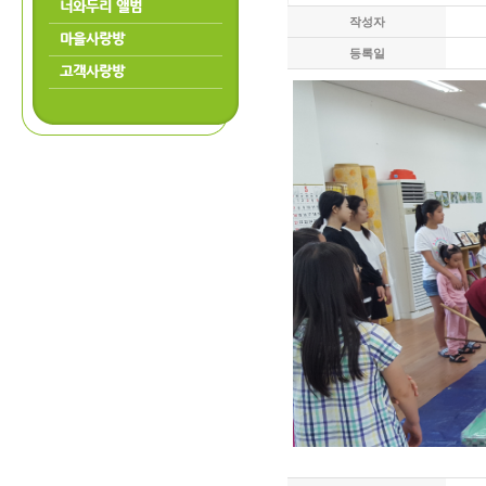
너와두리 앨범
작성자
마을사랑방
등록일
고객사랑방