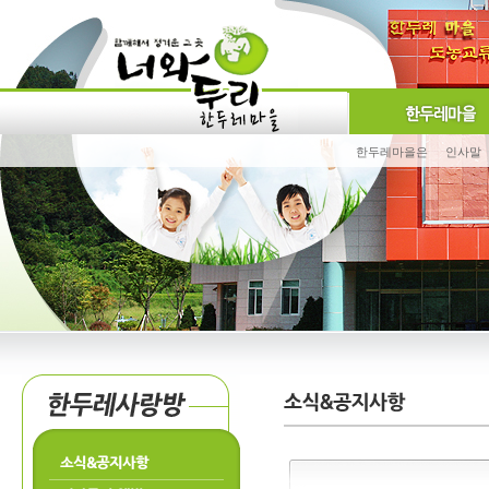
한두레마을은
인사말
소식&공지사항