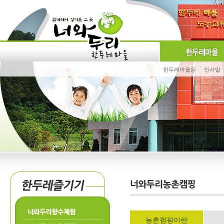
한두레마을은
인사말
너와두리향수체험
농촌캠핑이란