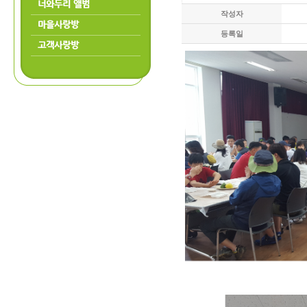
너와두리 앨범
작성자
마을사랑방
등록일
고객사랑방