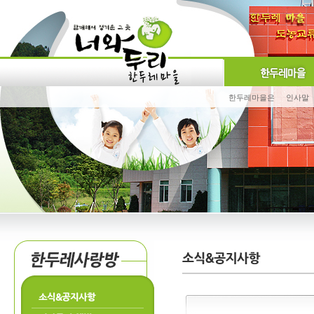
한두레마을은
인사말
소식&공지사항