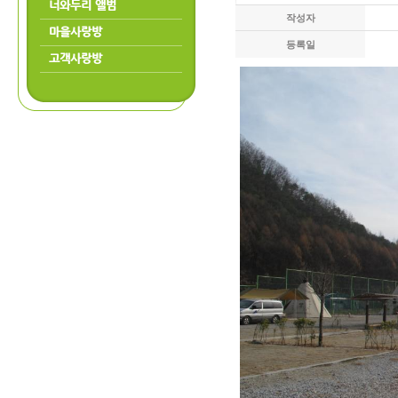
너와두리 앨범
작성자
마을사랑방
등록일
고객사랑방