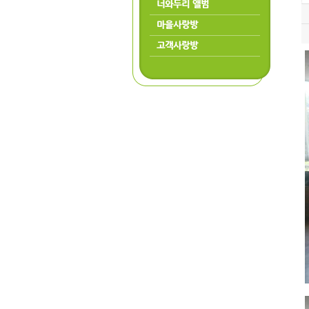
너와두리 앨범
마을사랑방
고객사랑방