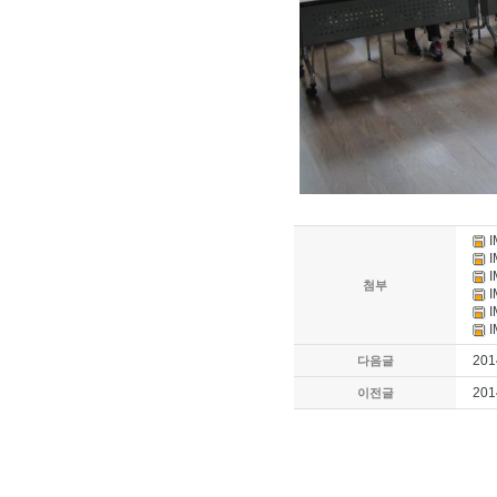
I
I
I
첨부
I
I
I
201
다음글
20
이전글