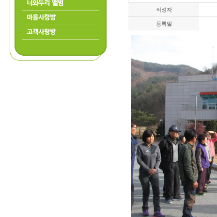
너와두리 앨범
작성자
마을사랑방
등록일
고객사랑방