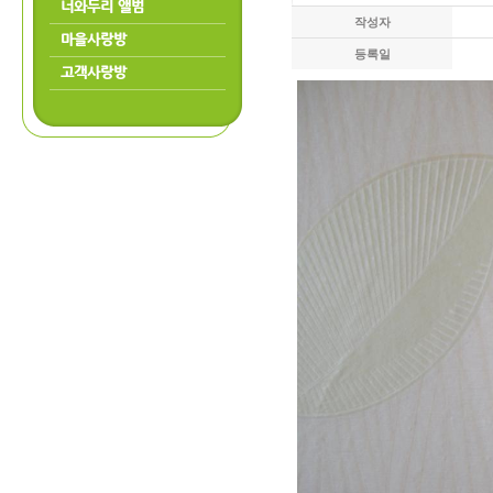
너와두리 앨범
작성자
마을사랑방
등록일
고객사랑방