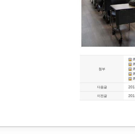
I
I
I
첨부
I
I
20
다음글
20
이전글