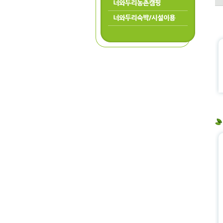
너와두리농촌캠핑
너와두리숙박/시설이용