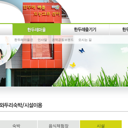
한두레마을은
인사말
권역공동브랜드
오시는 길
숙박
음식체험장
시설