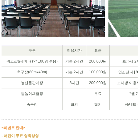
구분
이용시간
요금
워크샵&세미나 (약 100명 수용)
기본 2시간
200,000원
초과시 2시
축구장(80mx40m)
기본 2시간
100,000원
인조잔디 | 9:0
농산물판매장
8시간
200,000원
노래방 이용시 
물놀이체험장
무료
7월 개장
족구장
협의
협의
공/네트
<이벤트 안내>
- 어린이 무료 영화상영