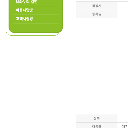
너와두리 앨범
작성자
마을사랑방
등록일
고객사랑방
첨부
대전
다음글