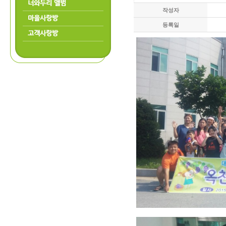
너와두리 앨범
작성자
마을사랑방
등록일
고객사랑방