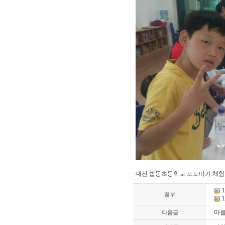
대전 법동초등학교 포도따기 체험
1
첨부
1
마을
다음글