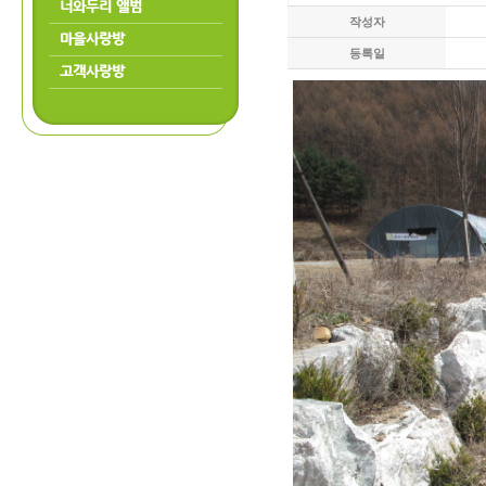
너와두리 앨범
작성자
마을사랑방
등록일
고객사랑방