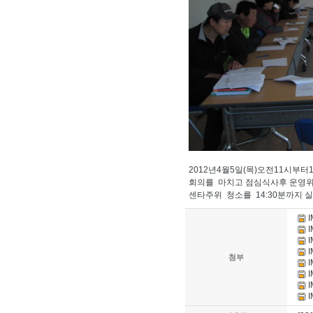
2012년4월5일(목)오전11시부
회의를 마치고 점심식사후 운영위
센타주위 청소를 14:30분까지 
I
I
I
I
첨부
I
I
I
I