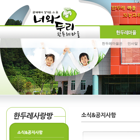
한두레마을은
인사말
소식&공지사항