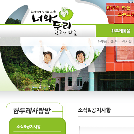
한두레마을은
인사말
소식&공지사항