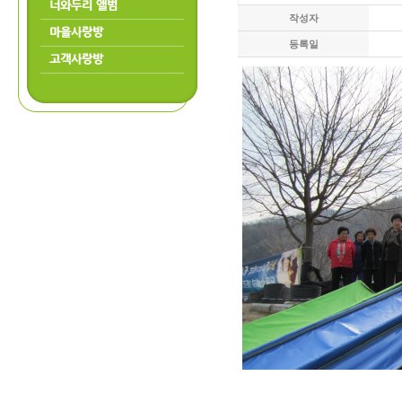
너와두리 앨범
작성자
마을사랑방
등록일
고객사랑방