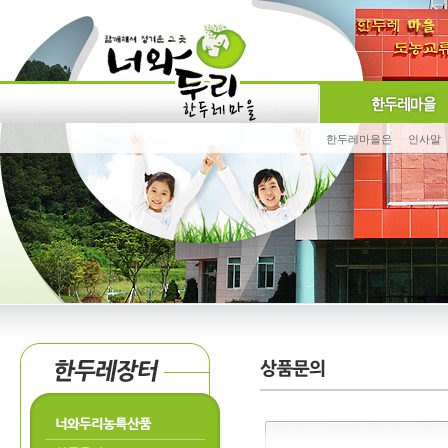
한두레마을은
인사말
너와두리농특산품