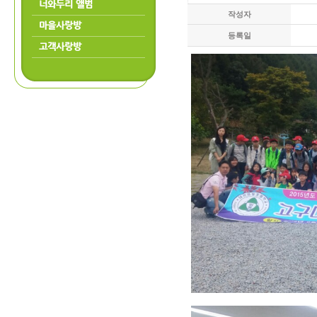
너와두리 앨범
작성자
마을사랑방
등록일
고객사랑방