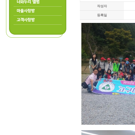
너와두리 앨범
작성자
마을사랑방
등록일
고객사랑방