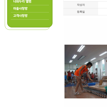
너와두리 앨범
작성자
마을사랑방
등록일
고객사랑방