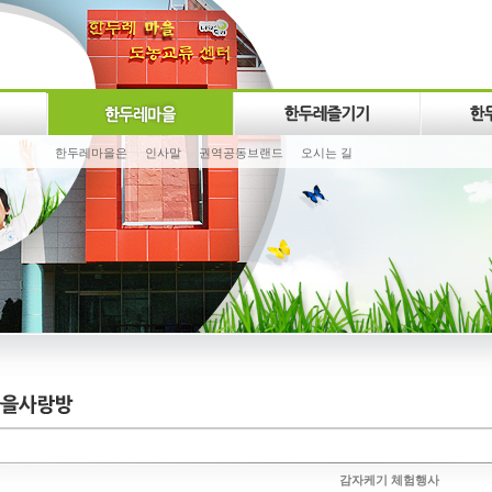
한두레마을은
인사말
권역공동브랜드
오시는 길
감자케기 체험행사