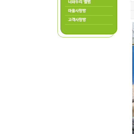
너와두리 앨범
마을사랑방
고객사랑방