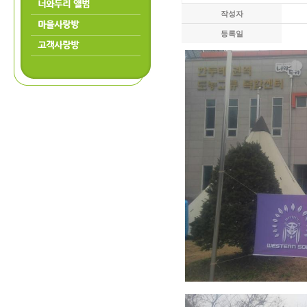
너와두리 앨범
작성자
마을사랑방
등록일
고객사랑방