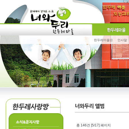
한두레마을은
인사말
소식&공지사항
총 146건 [5/17] 페이지