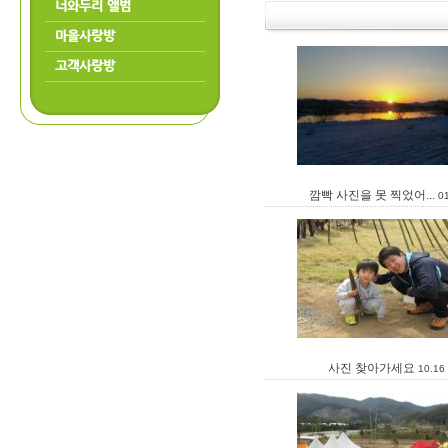
너와두리 앨범
마을사랑방
고객사랑방
깜빡 사진을 못 찍었어...
0
사진 찾아가세요
10.16