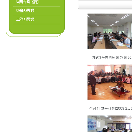
너와두리 앨범
마을사랑방
고객사랑방
제9차운영위원회 개최
09
석성리 교육사진(2009.2...