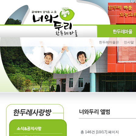
한두레마을은
인사말
소식&공지사항
총 146건 [10/17] 페이지