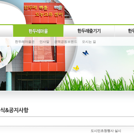
한두레마을은
인사말
권역공동브랜드
오시는 길
도시민초청행사 실시