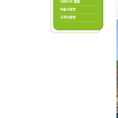
너와두리 앨범
마을사랑방
고객사랑방