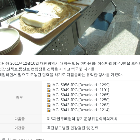
지난해 2011년12월16일 대전광역시 대덕구 법동 한마음회( 이상만회장) 40명을 
험장,산책로,등산로.캠핑장을 견학을 시키고 떡국및 다과를
대접하면서 앞으로 도농간 협력을 하기로 다짐을하는 유익한 행사를 가졌다.
IMG_5056.JPG
[Download : 1299]
IMG_5049.JPG
[Download : 1191]
IMG_5044.JPG
[Download : 1285]
첨부
IMG_5043.JPG
[Download : 1250]
IMG_5042.JPG
[Download : 1283]
IMG_5041.JPG
[Download : 1214]
제3차한두레권역 정기운영위원회회의개최
다음글
옥천성모병원 건강검진 및 진료
이전글