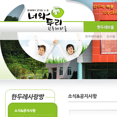
한두레마을은
인사말
소식&공지사항