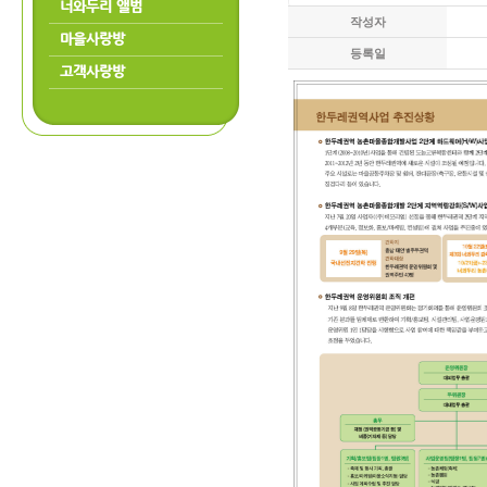
너와두리 앨범
작성자
마을사랑방
등록일
고객사랑방