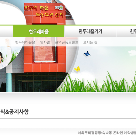
한두레마을은
인사말
권역공동브랜드
오시는 길
너와두리캠핑장/숙박동 온라인 예약방