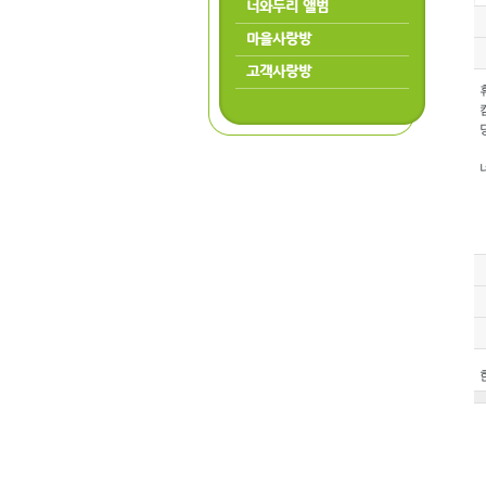
너와두리 앨범
마을사랑방
고객사랑방