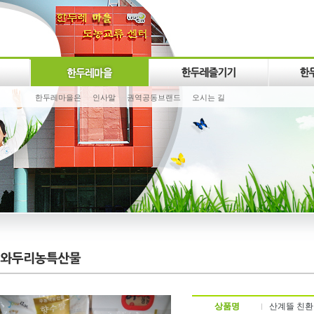
한두레마을은
인사말
권역공동브랜드
오시는 길
상품명
산계뜰 친환