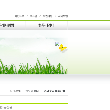
HOME
한두레장터
너와두리농특산품
경 농산물