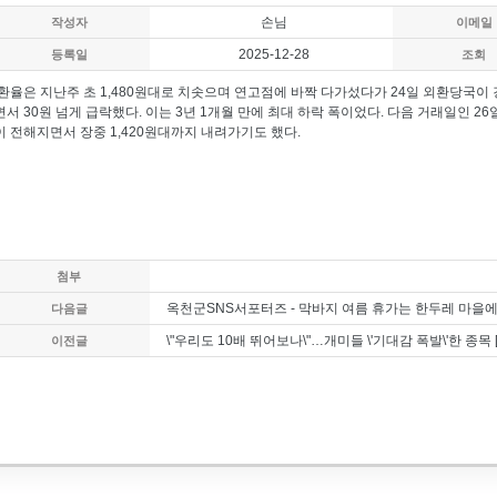
손님
작성자
이메일
2025-12-28
등록일
조회
환율은 지난주 초 1,480원대로 치솟으며 연고점에 바짝 다가섰다가 24일 외환당국이
면서 30원 넘게 급락했다. 이는 3년 1개월 만에 최대 하락 폭이었다. 다음 거래일인 2
이 전해지면서 장중 1,420원대까지 내려가기도 했다.
첨부
옥천군SNS서포터즈 - 막바지 여름 휴가는 한두레 마을
다음글
\"우리도 10배 뛰어보나\"…개미들 \'기대감 폭발\'한 종목 
이전글