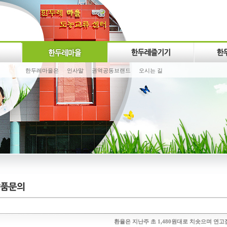
한두레마을은
인사말
권역공동브랜드
오시는 길
환율은 지난주 초 1,480원대로 치솟으며 연고