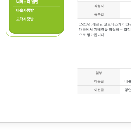
너와두리 앨범
작성자
마을사랑방
등록일
고객사랑방
1521년, 에르난 코르테스가 이
대륙에서 지배력을 확립하는 결정적
으로 평가됩니다.
첨부
베를
다음글
명
이전글