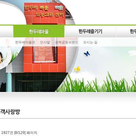
한두레마을은
인사말
권역공동브랜드
오시는 길
 1927건 [8/129] 페이지