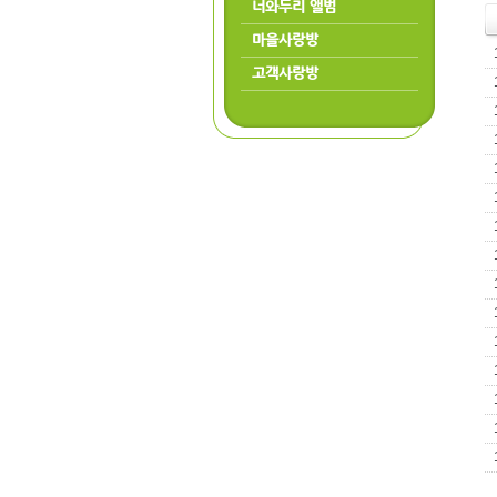
너와두리 앨범
마을사랑방
고객사랑방