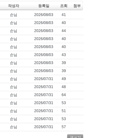
작성자
등록일
조회
첨부
손님
2026/08/03
41
손님
2026/08/03
40
손님
2026/08/03
44
손님
2026/08/03
40
손님
2026/08/03
40
손님
2026/08/03
43
손님
2026/08/03
39
손님
2026/08/03
39
손님
2026/07/31
49
손님
2026/07/31
48
손님
2026/07/31
64
손님
2026/07/31
53
손님
2026/07/31
51
손님
2026/07/31
53
손님
2026/07/31
57