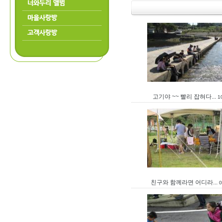
너와두리 앨범
마을사랑방
고객사랑방
고기야 ~~ 빨리 잡혀다...
1
친구와 함께라면 어디라...
0