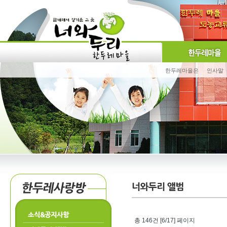
한두레마을은
인사말
소식&공지사항
총 146건 [6/17] 페이지