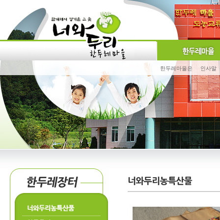
한두레마을은
인사말
너와두리농특산품